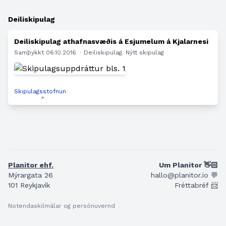
Deiliskipulag
Deiliskipulag athafnasvæðis á Esjumelum á Kjalarnesi
Samþykkt 06.10.2016
· Deiliskipulag. Nýtt skipulag
Skipulagsstofnun
Planitor ehf.
Um Planitor 👋🏻
Mýrargata 26
hallo@planitor.io 💬
101 Reykjavík
Fréttabréf 📨
Notendaskilmálar og persónuvernd