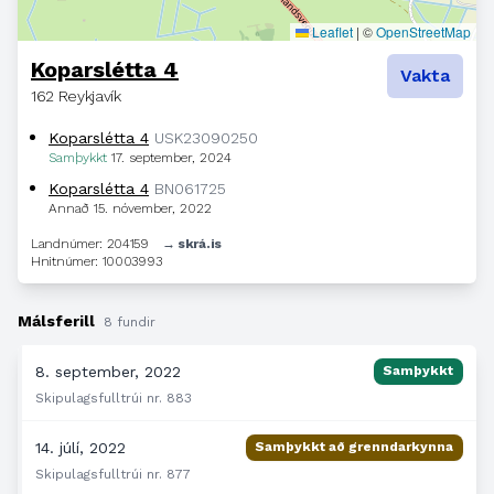
Leaflet
|
©
OpenStreetMap
Koparslétta 4
Vakta
162 Reykjavík
Koparslétta 4
USK23090250
Samþykkt
17. september, 2024
Koparslétta 4
BN061725
Annað
15. nóvember, 2022
Landnúmer: 204159
→ skrá.is
Hnitnúmer: 10003993
Málsferill
8 fundir
8. september, 2022
Samþykkt
Skipulagsfulltrúi nr. 883
14. júlí, 2022
Samþykkt að grenndarkynna
Skipulagsfulltrúi nr. 877