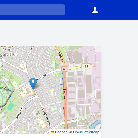
Leaflet
|
©
OpenStreetMap