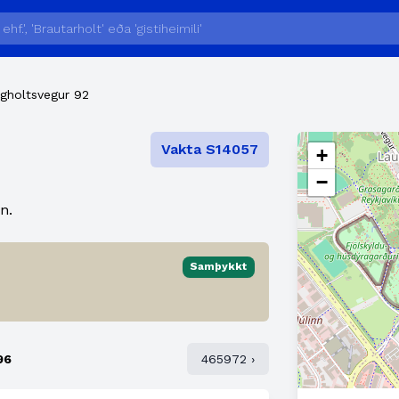
gholtsvegur 92
Vakta S14057
+
−
n.
Samþykkt
96
465972 ›