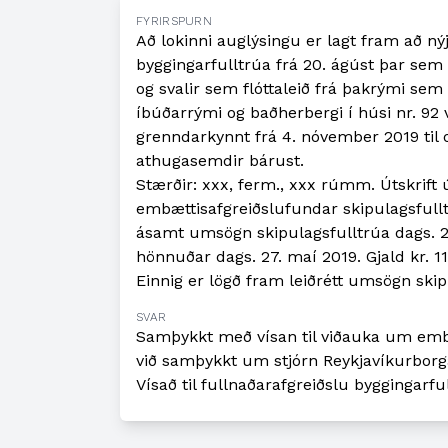
FYRIRSPURN
Að lokinni auglýsingu er lagt fram að nýj
byggingarfulltrúa frá 20. ágúst þar sem s
og svalir sem flóttaleið frá þakrými sem
íbúðarrými og baðherbergi í húsi nr. 92 
grenndarkynnt frá 4. nóvember 2019 til
athugasemdir bárust.
Stærðir: xxx, ferm., xxx rúmm. Útskrift
embættisafgreiðslufundar skipulagsfulltrú
ásamt umsögn skipulagsfulltrúa dags. 28.
hönnuðar dags. 27. maí 2019. Gjald kr. 1
Einnig er lögð fram leiðrétt umsögn skip
SVAR
Samþykkt með vísan til viðauka um embæ
við samþykkt um stjórn Reykjavíkurborg
Vísað til fullnaðarafgreiðslu byggingarfu