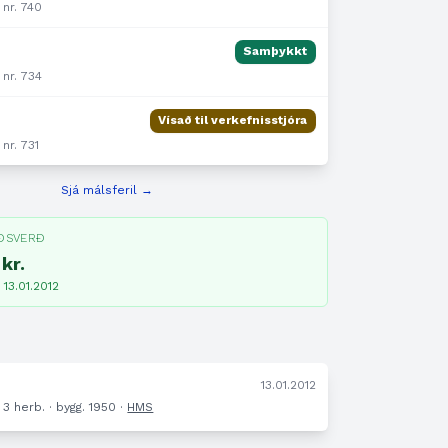
 nr. 740
Samþykkt
 nr. 734
Vísað til verkefnisstjóra
 nr. 731
Sjá málsferil →
ÐSVERÐ
kr.
· 13.01.2012
13.01.2012
· 3 herb. · bygg. 1950 ·
HMS