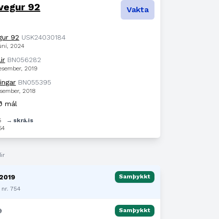
vegur 92
Vakta
gur 92
USK24030184
úní, 2024
ir
BN056282
desember, 2019
ingar
BN055395
esember, 2018
ð mál
5
→ skrá.is
54
ir
 2019
Samþykkt
 nr. 754
9
Samþykkt