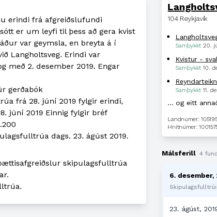
Langholts
104 Reykjavík
u erindi frá afgreiðslufundi
ótt er um leyfi til þess að gera kvist
Langholtsve
 áður var geymsla, en breyta á í
Samþykkt
20. j
við Langholtsveg. Erindi var
Kvistur - sval
 og með 2. desember 2019. Engar
Samþykkt
10. 
Reyndarteikn
 úr gerðabók
Samþykkt
11. d
a frá 28. júní 2019 fylgir erindi,
… og eitt anna
 júní 2019 Einnig fylgir bréf
Landnúmer: 10519
1.200
Hnitnúmer: 100157
ulagsfulltrúa dags. 23. ágúst 2019.
Málsferill
4 fund
ttisafgreiðslur skipulagsfulltrúa
ar.
6. desember,
lltrúa.
Skipulagsfulltrúi
23. ágúst, 201