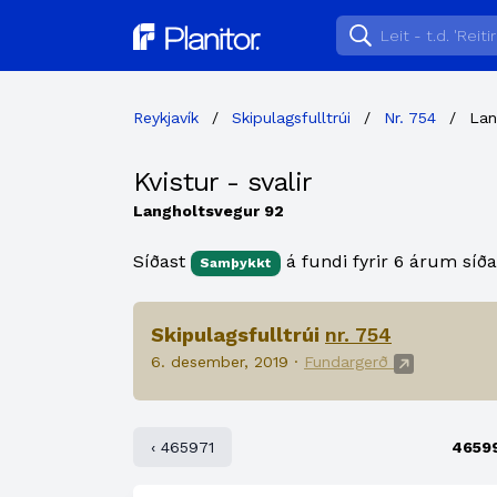
Planitor
Reykjavík
/
Skipulagsfulltrúi
/
Nr. 754
/
Lan
Kvistur - svalir
Langholtsvegur 92
Síðast
á fundi fyrir 6 árum síða
Samþykkt
Skipulagsfulltrúi
nr. 754
6. desember, 2019 ·
Fundargerð
‹ 465971
4659