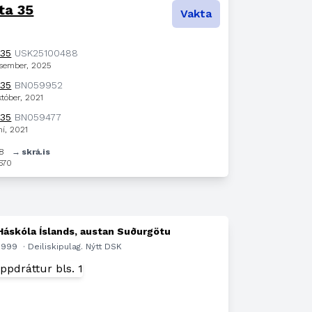
ta 35
Vakta
 35
USK25100488
esember, 2025
 35
BN059952
któber, 2021
 35
BN059477
ní, 2021
78
→ skrá.is
670
 Háskóla Íslands, austan Suðurgötu
.1999
· Deiliskipulag. Nýtt DSK
n