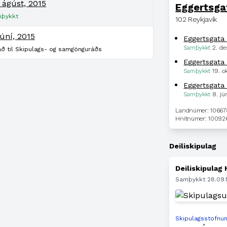
 ágúst, 2015
Eggertsga
þykkt
102 Reykjavík
júní, 2015
Eggertsgata
Samþykkt
2. d
að til Skipulags- og samgönguráðs
Eggertsgata
Samþykkt
19. o
Eggertsgata
Samþykkt
8. jú
Landnúmer: 1066
Hnitnúmer: 10092
Deiliskipulag
Deiliskipulag
Samþykkt 28.09
Skipulagsstofnu