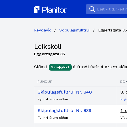
Planitor
Reykjavík
/
Skipulagsfulltrúi
/
Eggertsgata 35
Leikskóli
Eggertsgata 35
Síðast
á fundi fyrir 4 árum síða
Samþykkt
FUNDUR
BÓ
Skipulagsfulltrúi Nr. 840
8. 
Fyrir 4 árum síðan
Eng
Skipulagsfulltrúi Nr. 839
1. 
Fyrir 4 árum síðan
Vís