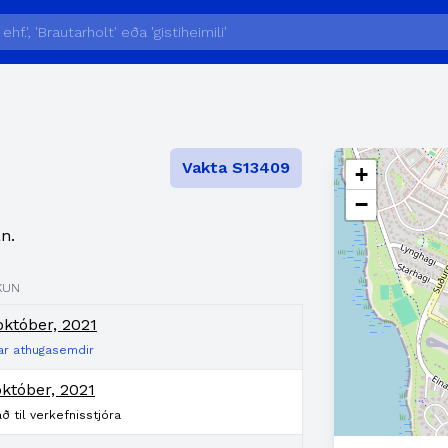
Vakta S13409
+
−
n.
KUN
október, 2021
ar athugasemdir
október, 2021
að til verkefnisstjóra