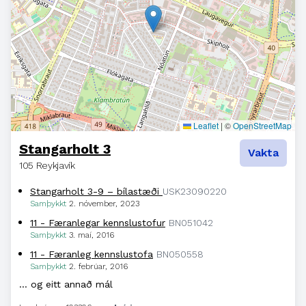
Leaflet
|
©
OpenStreetMap
Stangarholt 3
Vakta
105 Reykjavík
Stangarholt 3-9 – bílastæði
USK23090220
Samþykkt
2. nóvember, 2023
11 - Færanlegar kennslustofur
BN051042
Samþykkt
3. maí, 2016
11 - Færanleg kennslustofa
BN050558
Samþykkt
2. febrúar, 2016
… og eitt annað mál