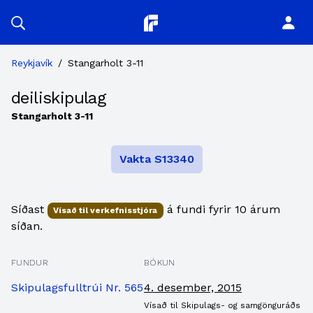
Planitor
Reykjavík
/
Stangarholt 3-11
deiliskipulag
Stangarholt 3-11
Vakta S13340
Síðast
á fundi fyrir 10 árum
Vísað til verkefnisstjóra
síðan.
FUNDUR
BÓKUN
Skipulagsfulltrúi Nr. 565
4. desember, 2015
Vísað til Skipulags- og samgönguráðs