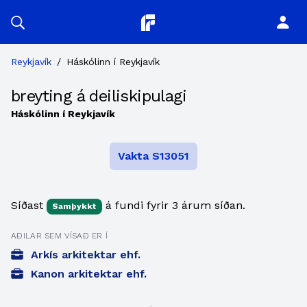
Planitor
Reykjavík
/
Háskólinn í Reykjavík
breyting á deiliskipulagi
Háskólinn í Reykjavík
Vakta S13051
Síðast
á fundi fyrir 3 árum síðan.
Samþykkt
AÐILAR SEM VÍSAÐ ER Í
Arkís arkitektar ehf.
Kanon arkitektar ehf.