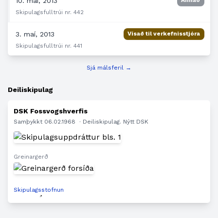
10. maí, 2013
Skipulagsfulltrúi nr. 442
3. maí, 2013
Vísað til verkefnisstjóra
Skipulagsfulltrúi nr. 441
Sjá málsferil →
Deiliskipulag
DSK Fossvogshverfis
Samþykkt 06.02.1968
· Deiliskipulag. Nýtt DSK
Greinargerð
Skipulagsstofnun