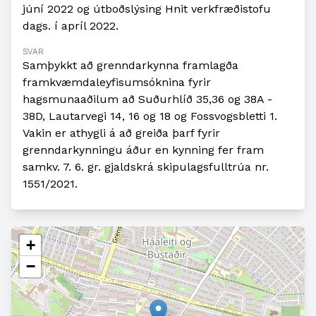
júní 2022 og útboðslýsing Hnit verkfræðistofu
dags. í apríl 2022.
SVAR
Samþykkt að grenndarkynna framlagða
framkvæmdaleyfisumsóknina fyrir
hagsmunaaðilum að Suðurhlíð 35,36 og 38A -
38D, Lautarvegi 14, 16 og 18 og Fossvogsbletti 1.
Vakin er athygli á að greiða þarf fyrir
grenndarkynningu áður en kynning fer fram
samkv. 7. 6. gr. gjaldskrá skipulagsfulltrúa nr.
1551/2021.
+
−