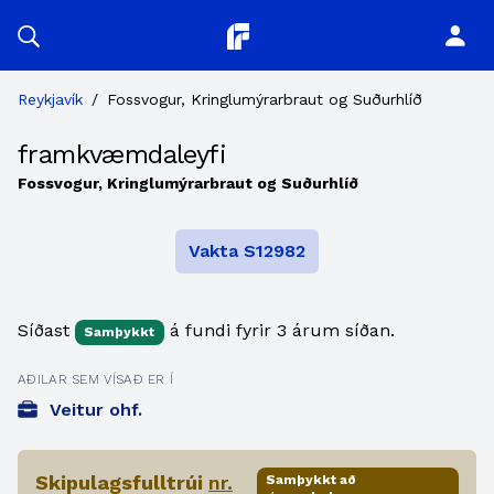
Planitor
Reykjavík
/
Fossvogur, Kringlumýrarbraut og Suðurhlíð
framkvæmdaleyfi
Fossvogur, Kringlumýrarbraut og Suðurhlíð
Vakta S12982
Síðast
á fundi fyrir 3 árum síðan.
Samþykkt
AÐILAR SEM VÍSAÐ ER Í
Veitur ohf.
Skipulagsfulltrúi
nr.
Samþykkt að