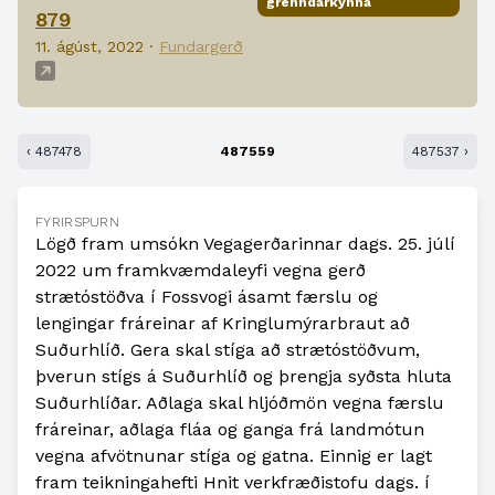
grenndarkynna
879
11. ágúst, 2022 ·
Fundargerð
‹ 487478
487559
487537 ›
FYRIRSPURN
Lögð fram umsókn Vegagerðarinnar dags. 25. júlí
2022 um framkvæmdaleyfi vegna gerð
strætóstöðva í Fossvogi ásamt færslu og
lengingar fráreinar af Kringlumýrarbraut að
Suðurhlíð. Gera skal stíga að strætóstöðvum,
þverun stígs á Suðurhlíð og þrengja syðsta hluta
Suðurhlíðar. Aðlaga skal hljóðmön vegna færslu
fráreinar, aðlaga fláa og ganga frá landmótun
vegna afvötnunar stíga og gatna. Einnig er lagt
fram teikningahefti Hnit verkfræðistofu dags. í