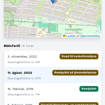
Leaflet
|
©
OpenStreetMap
Málsferill
18 fundir
3. nóvember, 2022
Vísað til verkefnisstjóra
Skipulagsfulltrúi nr. 891
11. ágúst, 2022
Samþykkt að grenndarkynna
Skipulagsfulltrúi nr. 879
15. febrúar, 2019
Samþykkt
Skipulagsfulltrúi nr. 716
8. febrúar, 2019
Vísað til Skipulags- og samgönguráðs