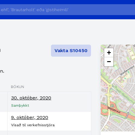
n
Vakta S10450
+
−
n.
BÓKUN
30. október, 2020
Samþykkt
9. október, 2020
Vísað til verkefnisstjóra