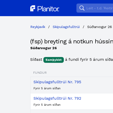
Planitor
Reykjavík
/
Skipulagsfulltrúi
/
Súðarvogur 26
(fsp) breyting á notkun hússi
Súðarvogur 26
Síðast
á fundi fyrir 5 árum síða
Samþykkt
FUNDUR
Skipulagsfulltrúi Nr. 795
Fyrir 5 árum síðan
Skipulagsfulltrúi Nr. 792
Fyrir 5 árum síðan