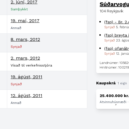
2. júní, 2017
Súðarvogu
Samþykkt
104 Reykjavík
19. maí, 2017
(fsp) - Br. 2
Synjað
5. febrú
Annað
(fsp) breyta 
8. mars, 2012
Synjað
23. ágús
Synjað
(fsp) ofanáb
Synjað
12. janú
2. mars, 2012
Landnúmer: 1056
Vísað til verkefnisstjóra
Hnitnúmer: 100219
19. ágúst, 2011
Kaupskrá
1 eign
Synjað
12. ágúst, 2011
25.400.000 kr
Atvinnuhúsnæði · 
Annað