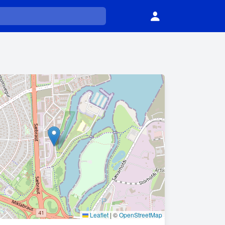
Leaflet
|
©
OpenStreetMap