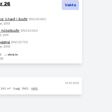
r 26
Vakta
.og 3.hæð í íbúðir
BN045480
ar, 2013
í hótelíbúðir
BN043364
t, 2011
ygging
BN035755
ar, 2010
26
→ skrá.is
33
.
13.01.2012
240 m² · bygg. 1962 ·
HMS