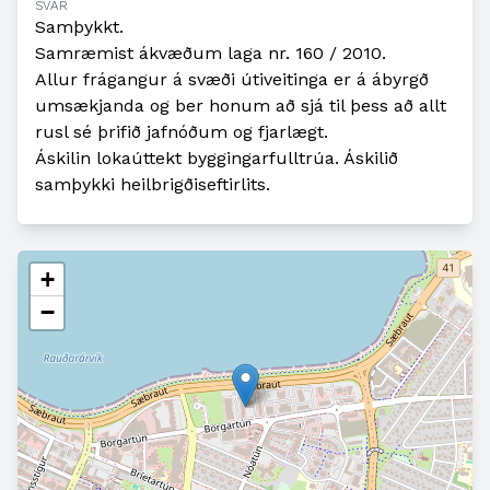
SVAR
Samþykkt.
Samræmist ákvæðum laga nr. 160 / 2010.
Allur frágangur á svæði útiveitinga er á ábyrgð
umsækjanda og ber honum að sjá til þess að allt
rusl sé þrifið jafnóðum og fjarlægt.
Áskilin lokaúttekt byggingarfulltrúa. Áskilið
samþykki heilbrigðiseftirlits.
+
−