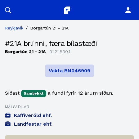
Planitor
Reykjavík
/
Borgartún 21 - 21A
#21A br.inni, færa bílastæði
Borgartún 21 - 21A
01.21.800.1
Vakta BN046909
Síðast
á fundi fyrir 12 árum síðan.
Samþykkt
MÁLSAÐILAR
Kaffiveröld ehf.
Landfestar ehf.