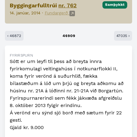
Byggingarfulltrúi
nr. 762
Samþykkt
14. janúar, 2014 ·
Fundargerð
‹ 46872
46909
47035 ›
FYRIRSPURN
Sótt er um leyfi til þess að breyta innra
fyrirkomulagi veitingahúss í notkunarflokki II,
koma fyrir verönd á suðurhlið, fækka
bílastæðum á lóð um þrjú og breyta aðkomu að
húsinu nr. 21A á lóðinni nr. 21-21A við Borgartún.
Fyrirspurnarerindi sem fékk jákvæða afgreiðslu
8. október 2013 fylgir erindinu.
Á verönd eru sýnd sjö borð með sætum fyrir 22
gesti.
Gjald kr. 9.000