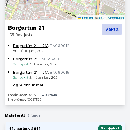
Leaflet
|
©
OpenStreetMap
Borgartún 21
Vakta
105 Reykjavík
Borgartún 21 - 21A
BN060912
Annað
11. júní, 2024
Borgartún 21
BN059459
Samþykkt
7. desember, 2021
Borgartún 21 - 21A
BN060015
Samþykkt
2. nóvember, 2021
… og 9 önnur mál
Landnúmer: 102771
→ skrá.is
Hnitnúmer: 10067539
Málsferill
3 fundir
14. janúar, 2014
Samþykkt