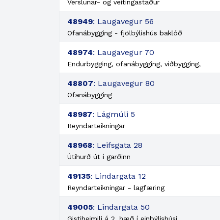
Verslunar- og veitingastaður
48949
: Laugavegur 56
Ofanábygging - fjölbýlishús baklóð
48974
: Laugavegur 70
Endurbygging, ofanábygging, viðbygging,
48807
: Laugavegur 80
Ofanábygging
48987
: Lágmúli 5
Reyndarteikningar
48968
: Leifsgata 28
Útihurð út í garðinn
49135
: Lindargata 12
Reyndarteikningar - lagfæring
49005
: Lindargata 50
Gistiheimili á 2. hæð í einbýlishúsi