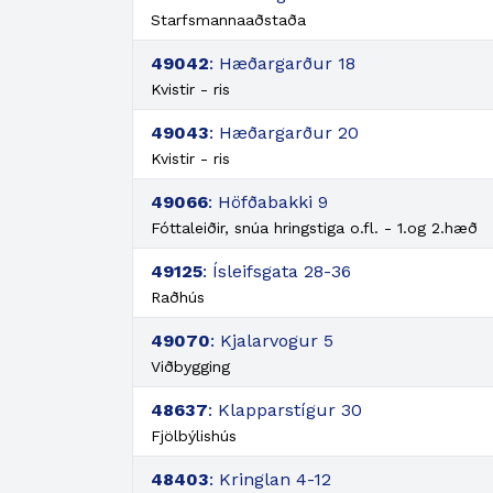
Starfsmannaaðstaða
49042
: Hæðargarður 18
Kvistir - ris
49043
: Hæðargarður 20
Kvistir - ris
49066
: Höfðabakki 9
Fóttaleiðir, snúa hringstiga o.fl. - 1.og 2.hæð
49125
: Ísleifsgata 28-36
Raðhús
49070
: Kjalarvogur 5
Viðbygging
48637
: Klapparstígur 30
Fjölbýlishús
48403
: Kringlan 4-12