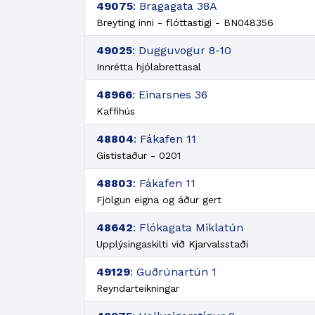
49075
: Bragagata 38A
Breyting inni - flóttastigi - BN048356
49025
: Dugguvogur 8-10
Innrétta hjólabrettasal
48966
: Einarsnes 36
Kaffihús
48804
: Fákafen 11
Gististaður - 0201
48803
: Fákafen 11
Fjölgun eigna og áður gert
48642
: Flókagata Miklatún
Upplýsingaskilti við Kjarvalsstaði
49129
: Guðrúnartún 1
Reyndarteikningar