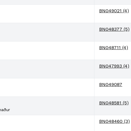
BN049021 (4)
BN048377 (5)
BN048711 (4)
BN047993 (4)
BN049087
BN048581 (5)
naður
BN048460 (3)