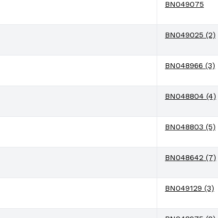
BN049075
BN049025 (2)
BN048966 (3)
BN048804 (4)
BN048803 (5)
BN048642 (7)
BN049129 (3)