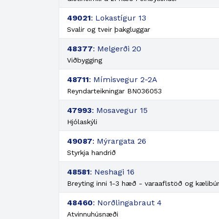
49021
: Lokastígur 13
Svalir og tveir þakgluggar
48377
: Melgerði 20
Viðbygging
48711
: Mímisvegur 2-2A
Reyndarteikningar BN036053
47993
: Mosavegur 15
Hjólaskýli
49087
: Mýrargata 26
Styrkja handrið
48581
: Neshagi 16
Breyting inni 1-3 hæð - varaaflstöð og kælibú
48460
: Norðlingabraut 4
Atvinnuhúsnæði