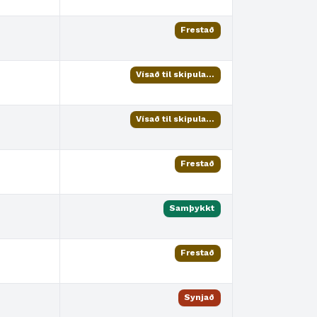
Frestað
Vísað til skipulagsfulltrúa
Vísað til skipulagsfulltrúa
Frestað
Samþykkt
Frestað
Synjað