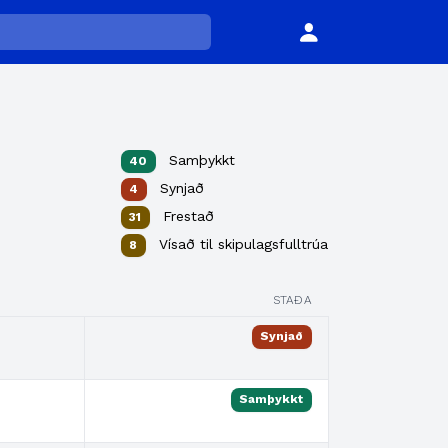
Samþykkt
40
Synjað
4
Frestað
31
Vísað til skipulagsfulltrúa
8
STAÐA
Synjað
Samþykkt