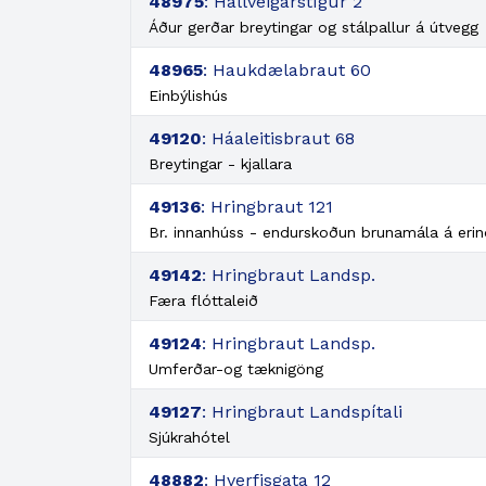
48975
: Hallveigarstígur 2
Áður gerðar breytingar og stálpallur á útvegg
48965
: Haukdælabraut 60
Einbýlishús
49120
: Háaleitisbraut 68
Breytingar - kjallara
49136
: Hringbraut 121
Br. innanhúss - endurskoðun brunamála á er
49142
: Hringbraut Landsp.
Færa flóttaleið
49124
: Hringbraut Landsp.
Umferðar-og tæknigöng
49127
: Hringbraut Landspítali
Sjúkrahótel
48882
: Hverfisgata 12