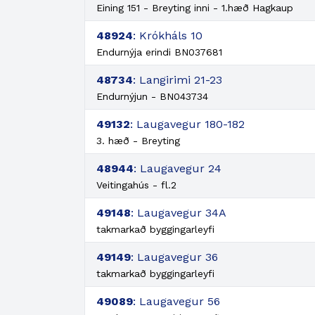
Eining 151 - Breyting inni - 1.hæð Hagkaup
48924
: Krókháls 10
Endurnýja erindi BN037681
48734
: Langirimi 21-23
Endurnýjun - BN043734
49132
: Laugavegur 180-182
3. hæð - Breyting
48944
: Laugavegur 24
Veitingahús - fl.2
49148
: Laugavegur 34A
takmarkað byggingarleyfi
49149
: Laugavegur 36
takmarkað byggingarleyfi
49089
: Laugavegur 56