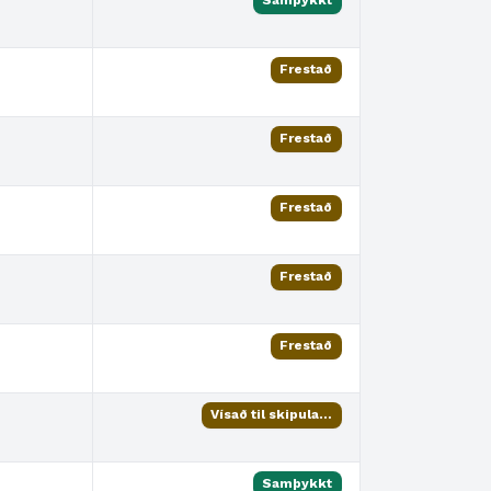
Samþykkt
Frestað
Frestað
Frestað
Frestað
Frestað
Vísað til skipulagsfulltrúa
Samþykkt