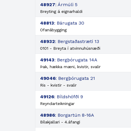
48927
: Ármúli 5
Breyting á eignarhaldi
48813
: Bárugata 30
Ofanábygging
48932
: Bergstaðastræti 13
0101 - Breyta í atvinnuhúsnæði
49143
: Bergþórugata 14A
Þak, hækka mæni, kvistir, svalir
49046
: Bergþórugata 21
Ris - kvistir - svalir
49126
: Bíldshöfði 9
Reyndarteikningar
48986
: Borgartún 8-16A
Bílakjallari - 4.áfangi