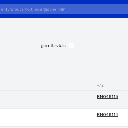
gamli.rvk.is
MÁL
BN049115
BN049114