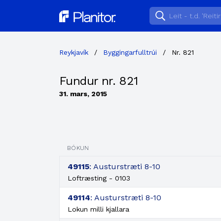
Planitor
Reykjavík
/
Byggingarfulltrúi
/
Nr. 821
Fundur nr. 821
31. mars, 2015
BÓKUN
49115
: Austurstræti 8-10
Loftræsting - 0103
49114
: Austurstræti 8-10
Lokun milli kjallara