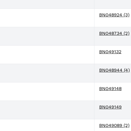
BN048924 (3)
BN048734 (2)
BN049132
BN048944 (4)
BN049148
BN049149
BN049089 (2)