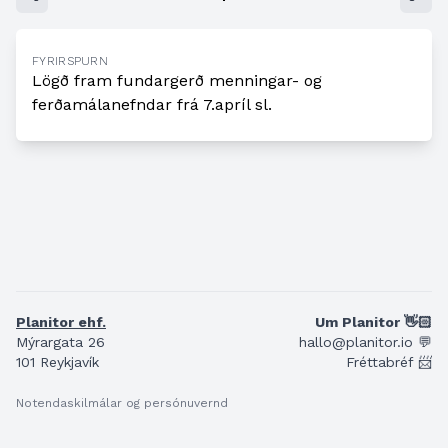
FYRIRSPURN
Lögð fram fundargerð menningar- og
ferðamálanefndar frá 7.apríl sl.
Planitor ehf.
Um Planitor 👋🏻
Mýrargata 26
hallo@planitor.io 💬
101 Reykjavík
Fréttabréf 📨
Notendaskilmálar og persónuvernd