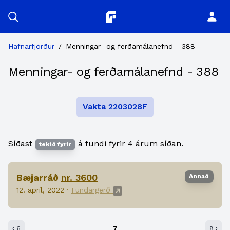
Planitor
Hafnarfjörður
/
Menningar- og ferðamálanefnd - 388
Menningar- og ferðamálanefnd - 388
Vakta 2203028F
Síðast
á fundi fyrir 4 árum síðan.
tekið fyrir
Bæjarráð
nr. 3600
Annað
12. apríl, 2022 ·
Fundargerð
‹ 6
7
8 ›