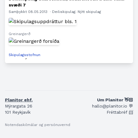
svæði 7
Samþykkt 08.05.2013
· Deiliskipulag. Nýtt skipulag
Greinargerð
Skipulagsstofnun
Planitor ehf.
Um Planitor 👋🏻
Mýrargata 26
hallo@planitor.io 💬
101 Reykjavík
Fréttabréf 📨
Notendaskilmálar og persónuvernd