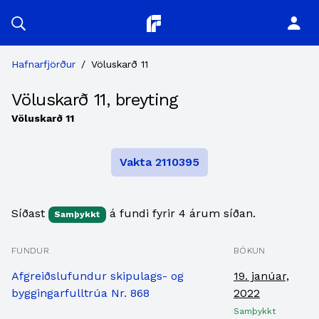
Planitor
Hafnarfjörður
/
Völuskarð 11
Völuskarð 11, breyting
Völuskarð 11
Vakta 2110395
Síðast
á fundi fyrir 4 árum síðan.
Samþykkt
FUNDUR
BÓKUN
Afgreiðslufundur skipulags- og
19. janúar,
byggingarfulltrúa Nr. 868
2022
Samþykkt