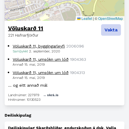
Leaflet
|
©
OpenStreetMap
Völuskarð 11
Vakta
221 Hafnarfjörður
Völuskarð 11, byggingarleyfi
2006096
Samþykkt
2. september, 2020
Völuskarð 11, umsókn um lóð
1904363
Annað
15. maí, 2019
Völuskarð 11, umsókn um lóð
1904313
Annað
15. maí, 2019
… og eitt annað mál
Landnúmer: 227979
→ skrá.is
Hnitnúmer: 10130523
Deiliskipulag
Deiliskipulag Skarðshlíðar, endurskoðun á dsk. Valla