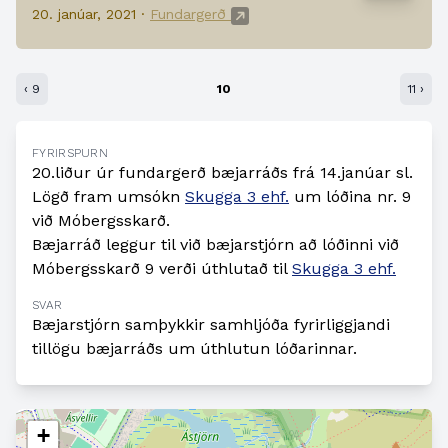
20. janúar, 2021 ·
Fundargerð
‹ 9
10
11 ›
FYRIRSPURN
20.liður úr fundargerð bæjarráðs frá 14.janúar sl.
Lögð fram umsókn
Skugga 3 ehf.
um lóðina nr. 9
við Móbergsskarð.
Bæjarráð leggur til við bæjarstjórn að lóðinni við
Móbergsskarð 9 verði úthlutað til
Skugga 3 ehf.
SVAR
Bæjarstjórn samþykkir samhljóða fyrirliggjandi
tillögu bæjarráðs um úthlutun lóðarinnar.
+