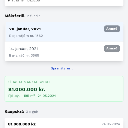
Hnitnúmer: 10121205
Málsferill
2 fundir
20. janúar, 2021
Annað
Bæjarstjórn nr. 1862
14. janúar, 2021
Annað
Bæjarráð nr. 3565
Sjá málsferil →
SÍÐASTA MARKAÐSVERÐ
81.000.000 kr.
Fjölbýli · 195 m² · 24.05.2024
Kaupskrá
3 eignir
81.000.000 kr.
24.05.2024