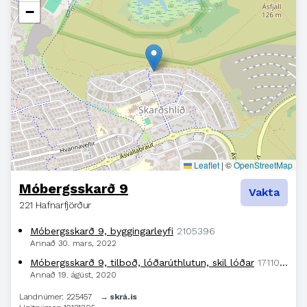
−
Leaflet
|
©
OpenStreetMap
Móbergsskarð 9
Vakta
221 Hafnarfjörður
Móbergsskarð 9, byggingarleyfi
2105396
Annað
30. mars, 2022
Móbergsskarð 9, tilboð, lóðarúthlutun, skil lóðar
1711023
Annað
19. ágúst, 2020
Landnúmer: 225457
→ skrá.is