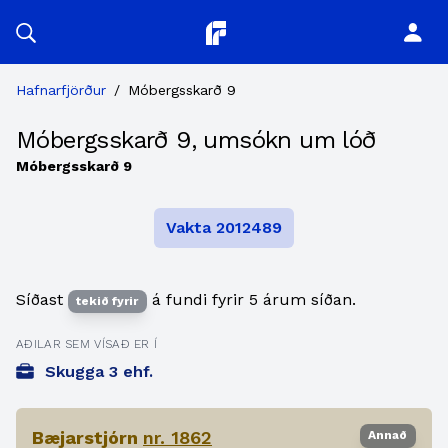
Planitor
Hafnarfjörður
/
Móbergsskarð 9
Móbergsskarð 9, umsókn um lóð
Móbergsskarð 9
Vakta 2012489
Síðast
á fundi fyrir 5 árum síðan.
tekið fyrir
AÐILAR SEM VÍSAÐ ER Í
Skugga 3 ehf.
Bæjarstjórn
nr. 1862
Annað