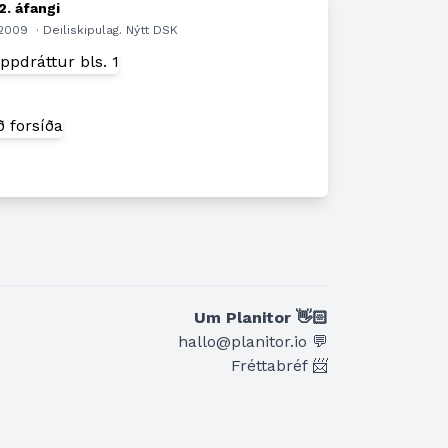
2. áfangi
.2009
· Deiliskipulag. Nýtt DSK
n
Um Planitor 👋🏻
hallo@planitor.io 💬
Fréttabréf 📨