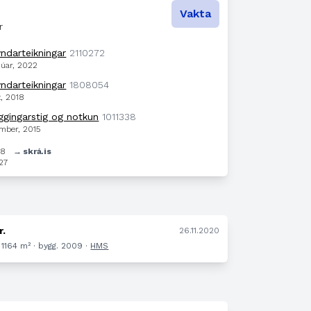
Vakta
r
yndarteikningar
2110272
núar, 2022
yndarteikningar
1808054
t, 2018
yggingarstig og notkun
1011338
ember, 2015
98
→ skrá.is
27
r.
26.11.2020
1164 m² · bygg. 2009 ·
HMS