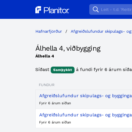
Planitor
Hafnarfjörður
/
Afgreiðslufundur skipulags- og
Álhella 4, viðbygging
Álhella 4
Síðast
á fundi fyrir 6 árum síða
Samþykkt
FUNDUR
Afgreiðslufundur skipulags- og byggingar
Fyrir 6 árum síðan
Afgreiðslufundur skipulags- og bygginga
Fyrir 6 árum síðan