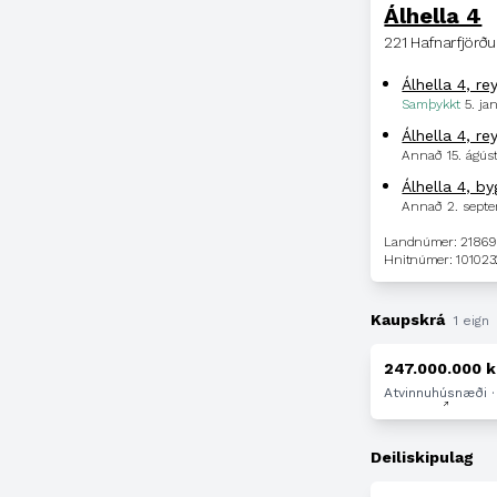
Álhella 4
221 Hafnarfjörðu
Álhella 4, re
Samþykkt
5. ja
Álhella 4, re
Annað
15. ágús
Álhella 4, b
Annað
2. sept
Landnúmer: 2186
Hnitnúmer: 101023
Kaupskrá
1 eign
247.000.000 k
Atvinnuhúsnæði · 
Deiliskipulag