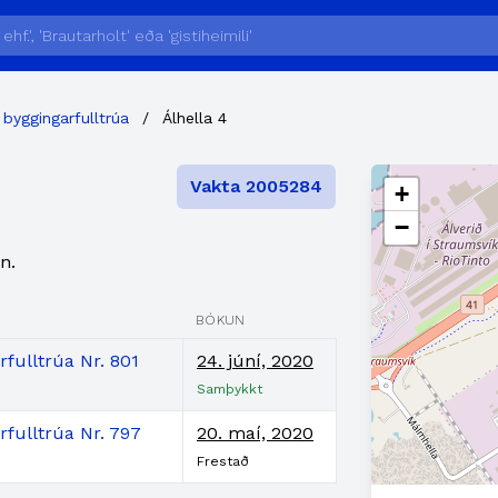
 byggingarfulltrúa
/
Álhella 4
Vakta 2005284
+
−
n.
BÓKUN
fulltrúa Nr. 801
24. júní, 2020
Samþykkt
rfulltrúa Nr. 797
20. maí, 2020
Frestað