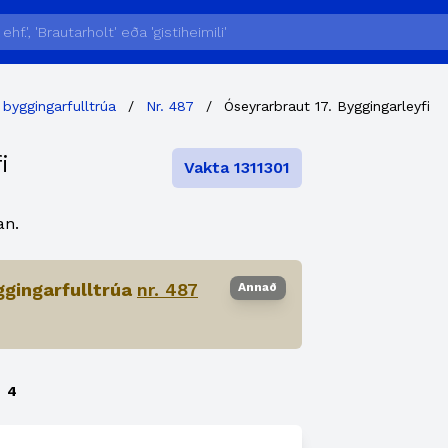
 byggingarfulltrúa
/
Nr. 487
/
Óseyrarbraut 17. Byggingarleyfi
i
Vakta 1311301
an.
ggingarfulltrúa
nr. 487
Annað
4