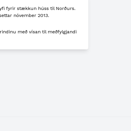
yfi fyrir stækkun húss til Norðurs.
settar nóvember 2013.
erindinu með vísan til meðfylgjandi