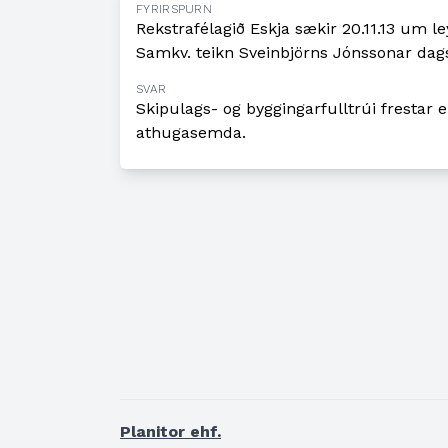
FYRIRSPURN
Rekstrafélagið Eskja sækir 20.11.13 um le
Samkv. teikn Sveinbjörns Jónssonar dag
SVAR
Skipulags- og byggingarfulltrúi frestar 
athugasemda.
Planitor ehf.