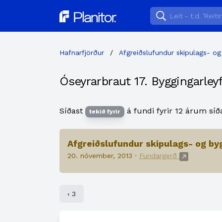
Planitor
Hafnarfjörður
/
Afgreiðslufundur skipulags- og
Óseyrarbraut 17. Byggingarleyf
Síðast
á fundi fyrir 12 árum síð
tekið fyrir
Afgreiðslufundur skipulags- og by
20. nóvember, 2013 ·
Fundargerð
‹ 3