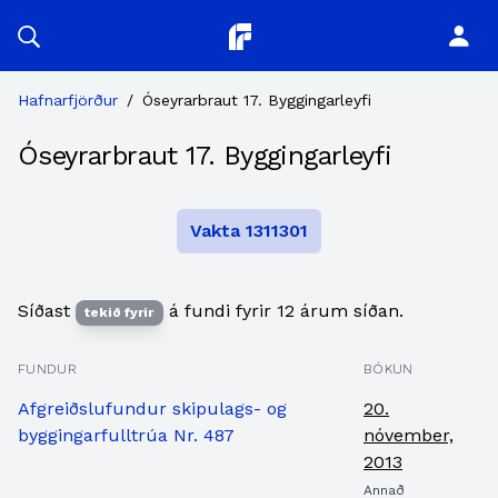
Planitor
Hafnarfjörður
/
Óseyrarbraut 17. Byggingarleyfi
Óseyrarbraut 17. Byggingarleyfi
Vakta 1311301
Síðast
á fundi fyrir 12 árum síðan.
tekið fyrir
FUNDUR
BÓKUN
Afgreiðslufundur skipulags- og
20.
byggingarfulltrúa Nr. 487
nóvember,
2013
Annað