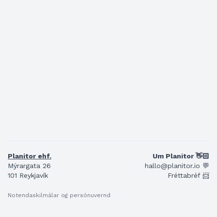
Planitor ehf.
Um Planitor 👋🏻
Mýrargata 26
hallo@planitor.io 💬
101 Reykjavík
Fréttabréf 📨
Notendaskilmálar og persónuvernd