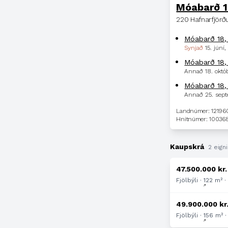
Móabarð 
220 Hafnarfjörð
Móabarð 18, 
Synjað
15. júní
Móabarð 18, b
Annað
18. októ
Móabarð 18,
Annað
25. sep
Landnúmer: 1219
Hnitnúmer: 10036
Kaupskrá
2 eigni
47.500.000 kr.
Fjölbýli · 122 m² 
49.900.000 kr
Fjölbýli · 156 m² 