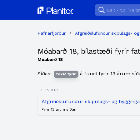
Planitor
Hafnarfjörður
/
Afgreiðslufundur skipulags- og
Móabarð 18, bílastæði fyrir fa
Móabarð 18
Síðast
á fundi fyrir 13 árum síð
tekið fyrir
FUNDUR
Afgreiðslufundur skipulags- og bygginga
Fyrir 13 árum síðan