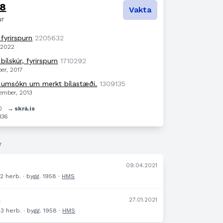
18
Vakta
ur
fyrirspurn
2205632
, 2022
ílskúr, fyrirspurn
1710292
ber, 2017
 umsókn um merkt bílastæði.
1309135
tember, 2013
60
→ skrá.is
836
r
09.04.2021
· 2 herb. · bygg. 1958 ·
HMS
.
27.01.2021
· 3 herb. · bygg. 1958 ·
HMS