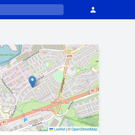
Leaflet
|
©
OpenStreetMap