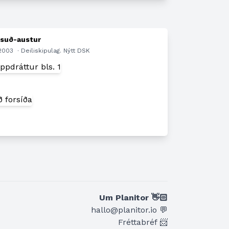
 suð-austur
.2003
· Deiliskipulag. Nýtt DSK
n
Um Planitor 👋🏻
hallo@planitor.io 💬
Fréttabréf 📨