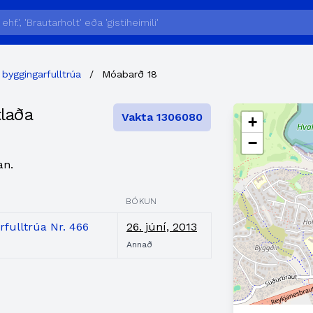
 byggingarfulltrúa
/
Móabarð 18
tlaða
Vakta 1306080
+
−
an.
BÓKUN
rfulltrúa Nr. 466
26. júní, 2013
Annað