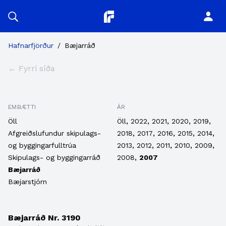
Planitor
Hafnarfjörður
/
Bæjarráð
← Fyrri síða
EMBÆTTI
ÁR
,
,
,
,
,
Öll
Öll
2022
2021
2020
2019
,
,
,
,
,
Afgreiðslufundur skipulags-
2018
2017
2016
2015
2014
,
,
,
,
,
og byggingarfulltrúa
2013
2012
2011
2010
2009
,
Skipulags- og byggingarráð
2008
2007
Bæjarráð
Bæjarstjórn
Bæjarráð Nr. 3190