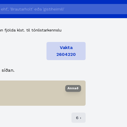
 fjölda klst. til tónlistarkennslu
Vakta
2604220
 síðan.
Annað
6 ›