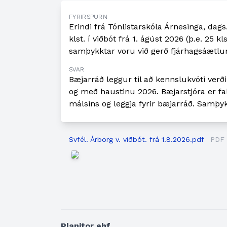
FYRIRSPURN
Erindi frá Tónlistarskóla Árnesinga, dags.
klst. í viðbót frá 1. ágúst 2026 (þ.e. 25 kl
samþykktar voru við gerð fjárhagsáætlu
SVAR
Bæjarráð leggur til að kennslukvóti ver
og með haustinu 2026. Bæjarstjóra er fa
málsins og leggja fyrir bæjarráð. Samþy
Svfél. Árborg v. viðbót. frá 1.8.2026.pdf
PDF
Planitor ehf.