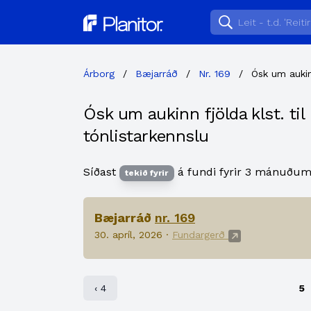
Planitor
Árborg
/
Bæjarráð
/
Nr. 169
/
Ósk um aukinn
Ósk um aukinn fjölda klst. til
tónlistarkennslu
Síðast
á fundi fyrir 3 mánuðum
tekið fyrir
Bæjarráð
nr. 169
30. apríl, 2026 ·
Fundargerð
‹ 4
5