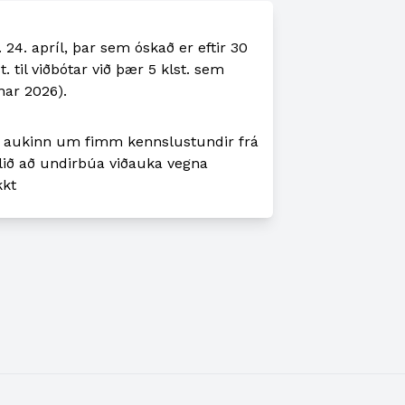
 24. apríl, þar sem óskað er eftir 30
st. til viðbótar við þær 5 klst. sem
nar 2026).
ði aukinn um fimm kennslustundir frá
lið að undirbúa viðauka vegna
kkt